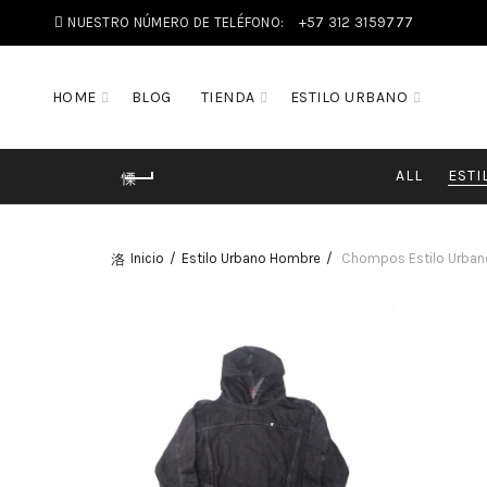
NUESTRO NÚMERO DE TELÉFONO:
+57 312 3159777
HOME
BLOG
TIENDA
ESTILO URBANO
ALL
ESTI
Inicio
Estilo Urbano Hombre
Chompos Estilo Urba