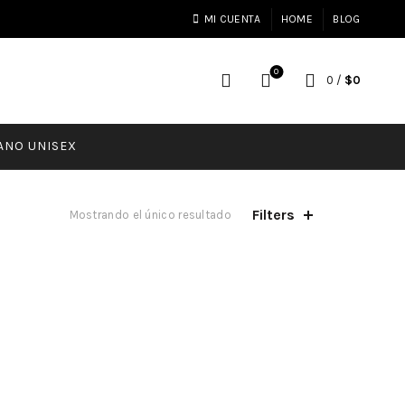
MI CUENTA
HOME
BLOG
0
0
/
$
0
ANO UNISEX
Filters
Mostrando el único resultado