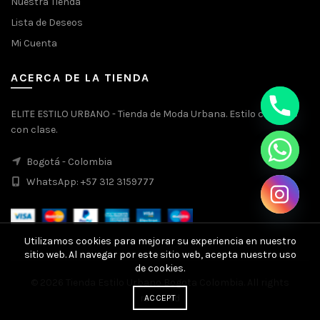
Nuestra Tienda
Lista de Deseos
Mi Cuenta
ACERCA DE LA TIENDA
ELITE ESTILO URBANO - Tienda de Moda Urbana. Estilo callejero
con clase.
Bogotá - Colombia
WhatsApp: +57 312 3159777
Utilizamos cookies para mejorar su experiencia en nuestro
sitio web. Al navegar por este sitio web, acepta nuestro uso
de cookies.
© 2026
Tienda Estilo Urbano Bogota Colombia
. All rights
reserved
ACCEPT