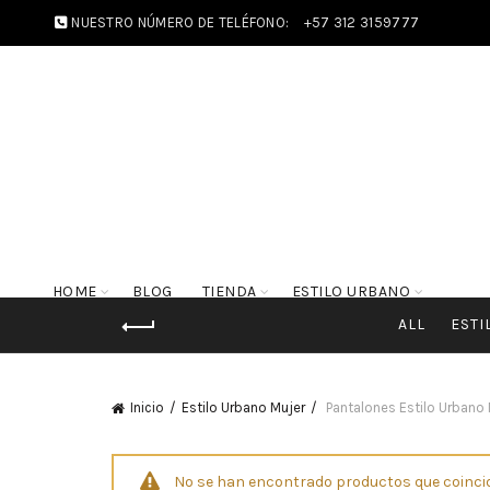
NUESTRO NÚMERO DE TELÉFONO:
+57 312 3159777
HOME
BLOG
TIENDA
ESTILO URBANO
ALL
ESTI
Inicio
Estilo Urbano Mujer
Pantalones Estilo Urbano 
No se han encontrado productos que coincid