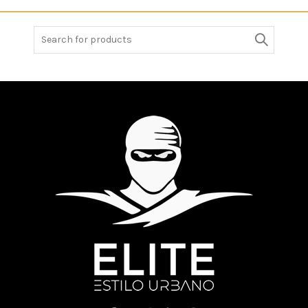
Search
for: