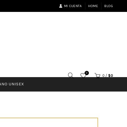
MI CUENTA
HOME
BLOG
0
0
/
$
0
ANO UNISEX