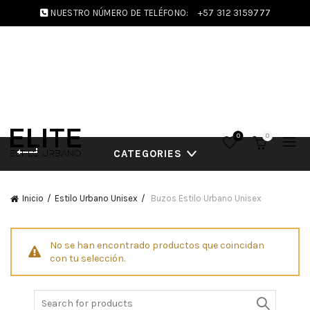
NUESTRO NÚMERO DE TELÉFONO:
+57 312 3159777
0
0
CATEGORIES
Inicio
Estilo Urbano Unisex
Buzos Estilo Urbano Unisex
No se han encontrado productos que coincidan
con tu selección.
Search